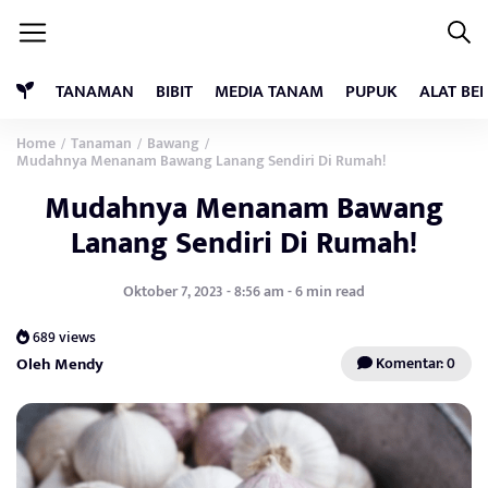
TANAMAN
BIBIT
MEDIA TANAM
PUPUK
ALAT BE
Home
Tanaman
Bawang
/
/
/
Mudahnya Menanam Bawang Lanang Sendiri Di Rumah!
Mudahnya Menanam Bawang
Lanang Sendiri Di Rumah!
Oktober 7, 2023 - 8:56 am - 6 min read
689 views
Oleh Mendy
Komentar: 0