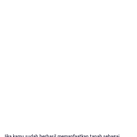
Jika kamu sudah berhasil memanfaatkan tanah sebagai