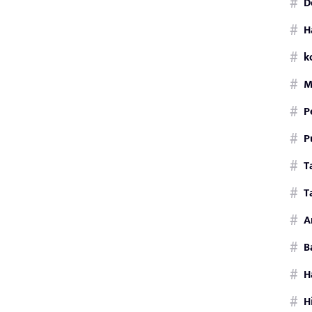
D
H
k
M
P
P
T
T
Ar
B
H
H