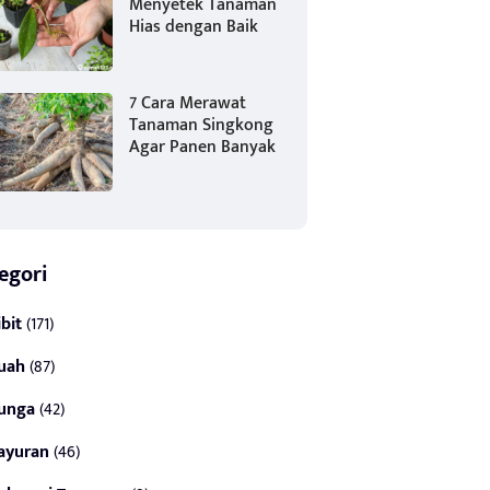
Menyetek Tanaman
Hias dengan Baik
7 Cara Merawat
Tanaman Singkong
Agar Panen Banyak
egori
ibit
(171)
uah
(87)
unga
(42)
ayuran
(46)