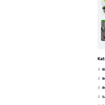
Kat
B
B
B
S