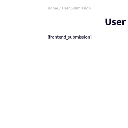
Home
User Submission
/
User
[frontend_submission]