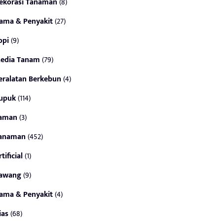
ekorasi Tanaman
(8)
ama & Penyakit
(27)
opi
(9)
edia Tanam
(79)
eralatan Berkebun
(4)
upuk
(114)
aman
(3)
anaman
(452)
tificial
(1)
awang
(9)
ama & Penyakit
(4)
ias
(68)