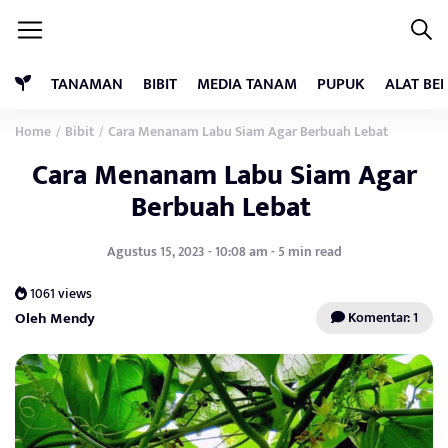
TANAMAN
BIBIT
MEDIA TANAM
PUPUK
ALAT BE
Home
Bibit
Cara Menanam Labu Siam Agar Berbuah Lebat
/
/
Cara Menanam Labu Siam Agar
Berbuah Lebat
Agustus 15, 2023 - 10:08 am - 5 min read
1061 views
Oleh Mendy
Komentar: 1