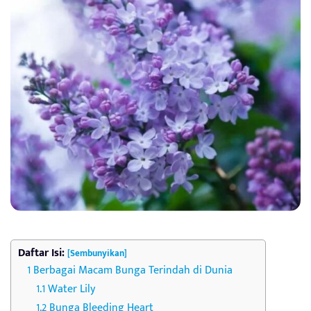
Daftar Isi:
[Sembunyikan]
Berbagai Macam Bunga Terindah di Dunia
Water Lily
Bunga Bleeding Heart