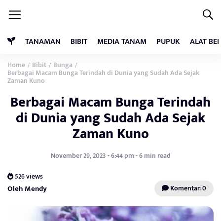
TANAMAN
BIBIT
MEDIA TANAM
PUPUK
ALAT BE
Home
Bibit
Bunga
/
/
/
Berbagai Macam Bunga Terindah di Dunia yang Sudah Ada Sejak
Zaman Kuno
Berbagai Macam Bunga Terindah
di Dunia yang Sudah Ada Sejak
Zaman Kuno
November 29, 2023 - 6:44 pm - 6 min read
526 views
Oleh Mendy
Komentar: 0